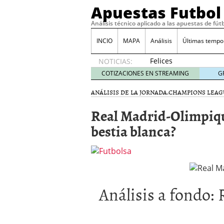
Apuestas Futbol 
Análisis técnico aplicado a las apuestas de fút
INCIO
MAPA
Análisis
Últimas tempo
Felices
NOTICIAS:
Fiestas
COTIZACIONES EN STREAMING
G
diciembre
23, 2010
ANÁLISIS DE LA JORNADA.
CHAMPIONS LEAG
Pronósticos Liga BBVA, 
Real Madrid-Olimpiqu
Pronósticos Liga BBVA j
Barça-Madrid. Análisis p
bestia blanca?
Análisis del Barcelona-
Análisis a fondo: