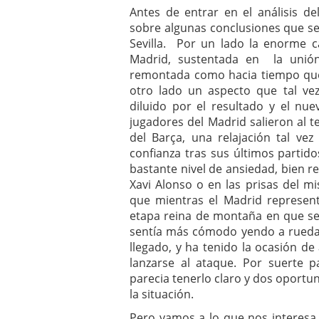
Antes de entrar en el análisis d
sobre algunas conclusiones que se
Sevilla. Por un lado la enorme c
Madrid, sustentada en la unión
remontada como hacia tiempo que 
otro lado un aspecto que tal v
diluido por el resultado y el nue
jugadores del Madrid salieron al 
del Barça, una relajación tal ve
confianza tras sus últimos partid
bastante nivel de ansiedad, bien re
Xavi Alonso o en las prisas del mi
que mientras el Madrid represent
etapa reina de montaña en que se 
sentía más cómodo yendo a rued
llegado, y ha tenido la ocasión de
lanzarse al ataque. Por suerte pa
parecia tenerlo claro y dos opor
la situación.
Pero vamos a lo que nos interesa.