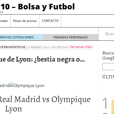
10 – Bolsa y Futbol
bol
radas
Notas de prensa
CONTACTO
Busca
RÁFICOS COTIZACIONES
FINANZAS PERSONALES
UE
PRONÓSTICOS
|
9 MARZO, 2010
-
Escrito por:
Fernando Filón
jornada 16
diciembre 17, 2010
Busca
e de Lyon: ¿bestia negra o…
ornada 15
diciembre 10, 2010
Goog
ost-partido.
diciembre 1, 2010
Real Madrid
noviembre 26, 2010
ÚLTI
 Real Madrid vs Olympique
Lyon