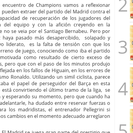
el encuentro de Champions vamos a reflexionar
 pueden extraer del partido del Madrid contra el
apacidad de recuperación de los jugadores del
 del equipo y con la afición creyendo en la
no se veia por el Santiago Bernabeu. Pero por
ez haya pasado más desapercibido, solapado y
vo liderato, es la falta de tensión con que los
terreno de juego, conociendo como iba el partido
z motivada como resultado de cierto exceso de
os, pero que con el paso de los minutos produjo
flejada en los fallos de Higuain, en los errores de
smo Ronaldo. Utilizando un simil ciclista, parece
aba el papel de perseguidor del Barça en esta
está convirtiendo el último tramo de la liga, se
a y esperando su momento, pero que cuando ha
 adelantarle, ha dudado entre reservar fuerzas o
ra los madridistas, el entrenador Pellegrini si
tunos cambios en el momento adecuado arreglaron
 El Madrid se juega gran parte del prestigio que