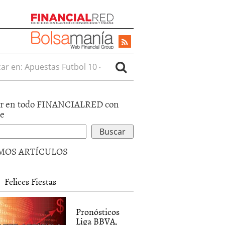
r en:
r en todo FINANCIALRED con
le
MOS ARTÍCULOS
Felices Fiestas
Pronósticos
Liga BBVA,