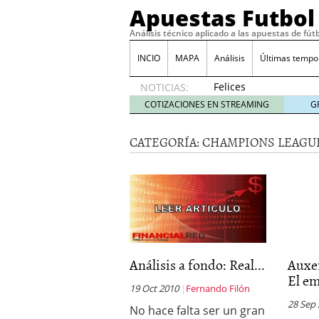
Apuestas Futbol 
Análisis técnico aplicado a las apuestas de fút
INCIO
MAPA
Análisis
Últimas tempo
Felices
NOTICIAS:
Fiestas
COTIZACIONES EN STREAMING
G
diciembre
23, 2010
CATEGORÍA:
CHAMPIONS LEAGU
Pronósticos Liga BBVA, 
Pronósticos Liga BBVA j
Barça-Madrid. Análisis p
Análisis del Barcelona-
Análisis a fondo: Real...
Auxe
El em
19 Oct 2010
Fernando Filón
28 Sep
No hace falta ser un gran