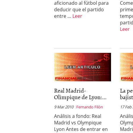
aficionado al fútbol para
Come
deducir que el partido
primer
entre …
Leer
tempo
parti
Leer
Real Madrid-
La pe
Olimpique de Lyon:...
bajist
9 Mar 2010
Fernando Filón
17 Feb
Análisis a fondo: Real
Anális
Madrid vs Olympique
Olymp
Lyon Antes de entrar en
Madri