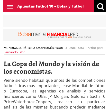
Toggle
Apuestas Futbol 10 – Bolsa y Futbol
navigation
MUNDIAL SUDÁFRICA 2010
PRONÓSTICOS
|
8 JUNIO, 2010
-
Escrito por:
Fernando Filón
La Copa del Mundo y la visión de
los economistas.
Viene siendo habitual que antes de las competiciones
futbolísticas más importantes, lease Mundial de fútbol
o Eurocopa, las agencias de análisis y servicios
financieros como UBS, JP Morgan, Goldman Sachs, 0
PriceWaterhouseCoopers, realicen su particular
análisis de las mismas buscando predecir mediante