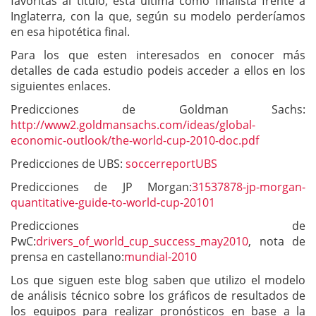
favoritas al título, esta última como finalista frente a
Inglaterra, con la que, según su modelo perderíamos
en esa hipotética final.
Para los que esten interesados en conocer más
detalles de cada estudio podeis acceder a ellos en los
siguientes enlaces.
Predicciones de Goldman Sachs:
http://www2.goldmansachs.com/ideas/global-
economic-outlook/the-world-cup-2010-doc.pdf
Predicciones de UBS:
soccerreportUBS
Predicciones de JP Morgan:
31537878-jp-morgan-
quantitative-guide-to-world-cup-20101
Predicciones de
PwC:
drivers_of_world_cup_success_may2010
, nota de
prensa en castellano:
mundial-2010
Los que siguen este blog saben que utilizo el modelo
de análisis técnico sobre los gráficos de resultados de
los equipos para realizar pronósticos en base a la