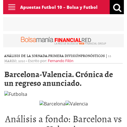
Toggle
Apuestas Futbol 10 – Bolsa y Futbol
navigation
ANÁLISIS DE LA JORNADA.
PRIMERA DIVISIÓN
PRONÓSTICOS
|
12
MARZO, 2010
-
Escrito por:
Fernando Filón
Barcelona-Valencia. Crónica de
un regreso anunciado.
Análisis a fondo: Barcelona vs