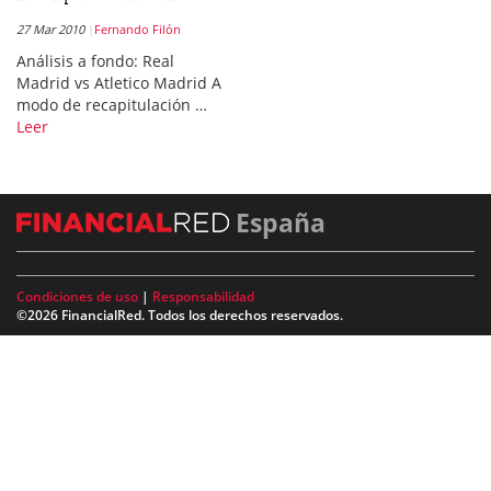
27 Mar 2010
Fernando Filón
Análisis a fondo: Real
Madrid vs Atletico Madrid A
modo de recapitulación …
Leer
España
Condiciones de uso
|
Responsabilidad
©2026 FinancialRed. Todos los derechos reservados.